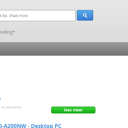
ending*
0
 de adviesprijs
lees
meer
0-A200NW - Desktop PC