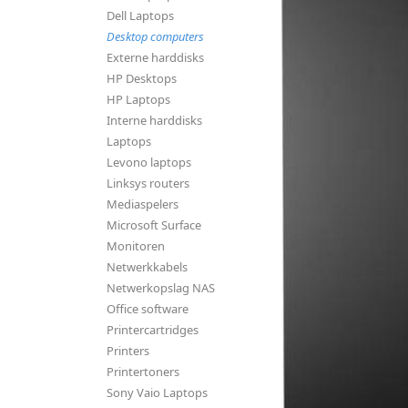
Dell Laptops
Desktop computers
Externe harddisks
HP Desktops
HP Laptops
Interne harddisks
Laptops
Levono laptops
Linksys routers
Mediaspelers
Microsoft Surface
Monitoren
Netwerkkabels
Netwerkopslag NAS
Office software
Printercartridges
Printers
Printertoners
Sony Vaio Laptops