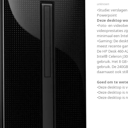
unknown
•Studie: verslage
Powerpoint
Deze desktop wor
•Foto- en videobe
videoprestaties zi
minimaal een Intel
•Gaming: De deskt
meest recente ga
De HP Desk 460-A20
Intel® Celeron J30
gebruik. Het 8 GB
gebruik. De 240GB 
daarnaast ook still
Goed om te wete
•Deze desktop is
•Deze desktop is 
•Deze desktop is 