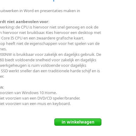
n uitwerken in Word en presentaties maken in
dt niet aanbevolen voor:
werking: de CPU is hiervoor niet snel genoeg en ook de
jn hiervoor niet bruikbaar. Kies hiervoor een desktop met
 Core I5 CPU en een zwaardere grafische kaart.
op heeft niet de eigenschappen voor het spelen van de
mes.
0NW is bruikbaar voor zakelijk en dagelijks gebruik. De
60 biedt voldoende snelheid voor zakelijk en dagelijks
 werkgeheugen is ruim voldoende voor dagelijks
SSD werkt sneller dan een traditionele harde schijf en is
er.
n:
 voorzien van Windows 10 Home.
niet voorzien van een DVD/CD speler/brander.
niet voorzien van een muis en keyboard.
in
winkelwagen