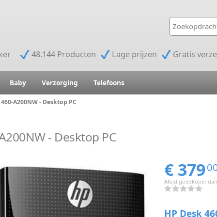
jker
48.144 Producten
Lage prijzen
Gratis verz
Baby
Verzorging
Telefoons
 460-A200NW - Desktop PC
-A200NW - Desktop PC
€ 379
0
Altijd goedkoper dan
HP Desk 46