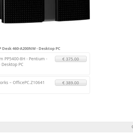
P Desk 460-A200NW - Desktop PC
PP5400-8H - Pentium -
€ 375.00
 Desktop PC
orks – OfficePC.Z10641
€ 389.00