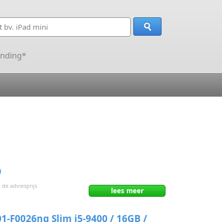
ending*
0
 de adviesprijs
lees
meer
-F0026ng Slim i5-9400 / 16GB /