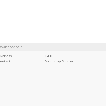
Over doogoo.nl
ver ons
F.A.Q.
ontact
Doogoo op Google+