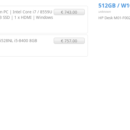
512GB / W1
n PC | Intel Core i7 / 8559U
€ 743.00
unknown
B SSD | 1 x HDMI | Windows
HP Desk M01-F0026
I5528NL i5-8400 8GB
€ 757.00