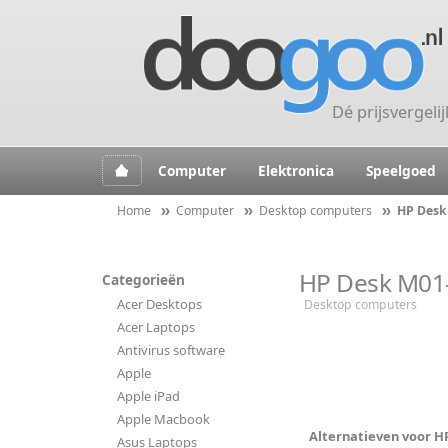
Dé prijsvergeli
Computer
Elektronica
Speelgoed
Home
Computer
Desktop computers
HP Desk
HP Desk M01-
Categorieën
Acer Desktops
Desktop computers
Acer Laptops
Antivirus software
Apple
Apple iPad
Apple Macbook
Alternatieven voor HP
Asus Laptops