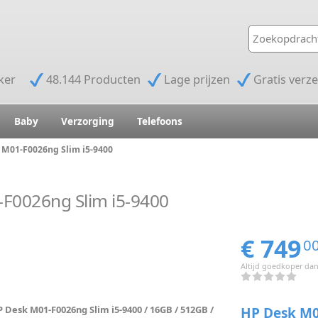
jker
48.144 Producten
Lage prijzen
Gratis verz
Baby
Verzorging
Telefoons
 M01-F0026ng Slim i5-9400
F0026ng Slim i5-9400
€ 749
0
Altijd goedkoper dan
 Desk M01-F0026ng Slim i5-9400 / 16GB / 512GB /
HP Desk M01