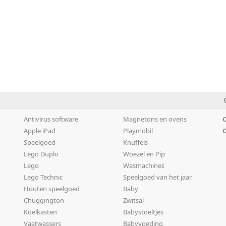
Antivirus software
Magnetons en ovens
O
Apple iPad
Playmobil
C
Speelgoed
Knuffels
Lego Duplo
Woezel en Pip
Lego
Wasmachines
Lego Technic
Speelgoed van het jaar
Houten speelgoed
Baby
Chuggington
Zwitsal
Koelkasten
Babystoeltjes
Vaatwassers
Babyvoeding