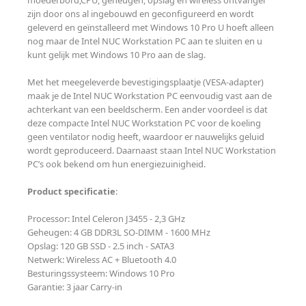
moederbord,CPU, geheugen, opslag en wireless ontvanger
zijn door ons al ingebouwd en geconfigureerd en wordt
geleverd en geïnstalleerd met Windows 10 Pro U hoeft alleen
nog maar de Intel NUC Workstation PC aan te sluiten en u
kunt gelijk met Windows 10 Pro aan de slag.
Met het meegeleverde bevestigingsplaatje (VESA-adapter)
maak je de Intel NUC Workstation PC eenvoudig vast aan de
achterkant van een beeldscherm. Een ander voordeel is dat
deze compacte Intel NUC Workstation PC voor de koeling
geen ventilator nodig heeft, waardoor er nauwelijks geluid
wordt geproduceerd. Daarnaast staan Intel NUC Workstation
PC’s ook bekend om hun energiezuinigheid.
Product specificatie
:
Processor: Intel Celeron J3455 - 2,3 GHz
Geheugen: 4 GB DDR3L SO-DIMM - 1600 MHz
Opslag: 120 GB SSD - 2.5 inch - SATA3
Netwerk: Wireless AC + Bluetooth 4.0
Besturingssysteem: Windows 10 Pro
Garantie: 3 jaar Carry-in