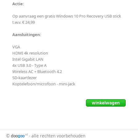
Actie:
Op aanvraag een gratis Windows 10 Pro Recovery USB stick
t.w.v. € 24,99
Aansluitingen:
VGA
HDMI 4k resolution
Intel Gigabit LAN
4x USB 3.0 - Type A
Wireless AC + Bluetooth 4.2
SD-kaartlezer
Koptelefoon/microfoon - mini-jack
winkelwagen
.nl
©
doo
goo
- alle rechten voorbehouden